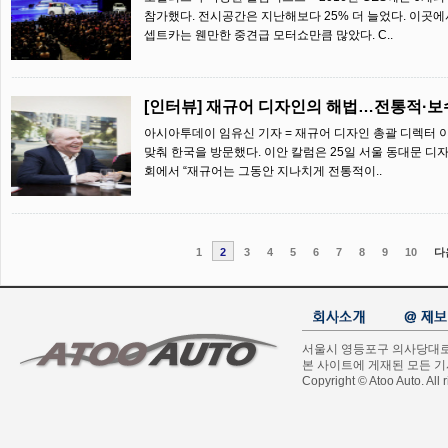
참가했다. 전시공간은 지난해보다 25% 더 늘었다. 이곳에
셉트카는 웬만한 중견급 모터쇼만큼 많았다. C..
[인터뷰] 재규어 디자인의 해법…전통적·보
아시아투데이 임유신 기자 = 재규어 디자인 총괄 디렉터 이안
맞춰 한국을 방문했다. 이안 칼럼은 25일 서울 동대문 디
회에서 “재규어는 그동안 지나치게 전통적이..
1
2
3
4
5
6
7
8
9
10
다
서울시 영등포구 의사당대로 1길
본 사이트에 게재된 모든 
Copyright © Atoo Auto. All r