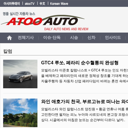
전체기사
이슈·단독
시승
신차
인사이드
|
|
|
|
|
칼럼
GTC4 루쏘, 페라리 순수혈통의 완성형
모빌리스타 이준호 칼럼니스트 = GTC4 루쏘는 인도 마
을 배제하고 페라리만의 새로운 정체성 창조를 기대케 하
자율주행차 등 자동차 산업 패러다임이 바뀌는 혼전 속에서
와인 애호가의 천국, 부르고뉴로 떠나는 와
모빌리스타 와인 칼럼니스트 양진원 = 황금 연휴나 여름 
고민한다면 필자는 피노 누아와 샤르도네의 본고장 프랑스
싶다. 시골에서의 아침은 눈뜨는 순간부터 다르다. 날카..