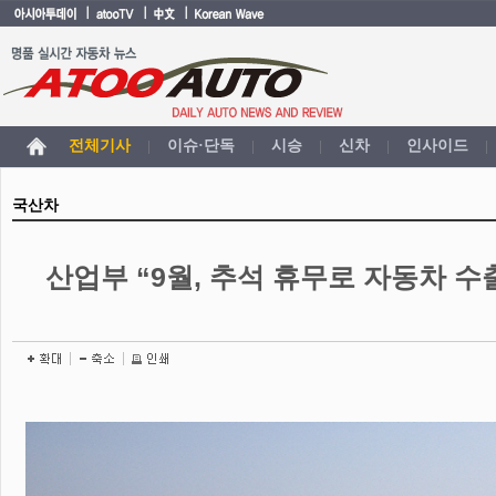
전체기사
이슈·단독
시승
신차
인사이드
|
|
|
|
|
국산차
산업부 “9월, 추석 휴무로 자동차 수