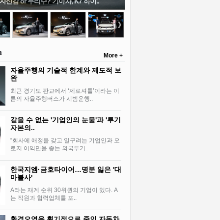
자신감 or 무리수? 기아차, K7 하이..
n
More +
자율주행의 기술적 한계와 제도적 보
완
최근 경기도 판교에서 ‘제로셔틀’이라는 이
름의 자율주행버스가 시범운행..
같을 수 없는 '기업인의 눈물'과 '투기
자본의..
“회사에 애정을 갖고 일구려는 기업인과 오
로지 이익만을 좇는 외국투기..
한국지엠·금호타이어…명분 잃은 '대
마불사'
A라는 재계 순위 30위권의 기업이 있다. A
는 직원과 협력업체를 포..
환경오염을 획기적으로 줄인 자동차