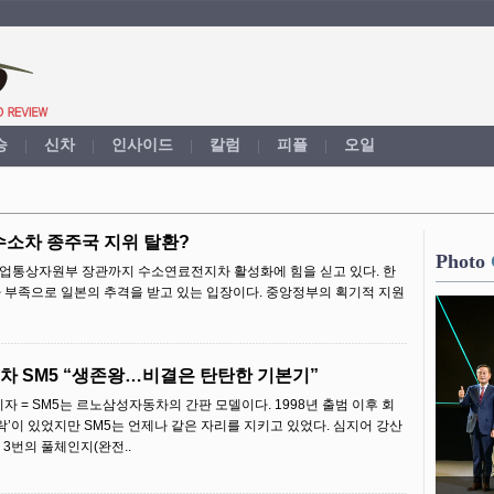
승
신차
인사이드
칼럼
피플
오일
|
|
|
|
|
소차 종주국 지위 탈환?
Photo
산업통상자원부 장관까지 수소연료전지차 활성화에 힘을 싣고 있다. 한
 부족으로 일본의 추격을 받고 있는 입장이다. 중앙정부의 획기적 지원
차 SM5 “생존왕…비결은 탄탄한 기본기”
 = SM5는 르노삼성자동차의 간판 모델이다. 1998년 출범 이후 회
’이 있었지만 SM5는 언제나 같은 자리를 지키고 있었다. 심지어 강산
 3번의 풀체인지(완전..