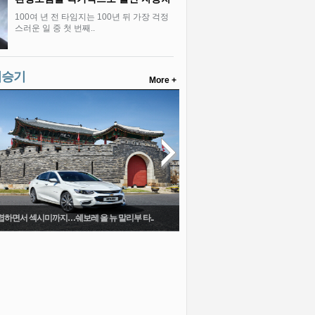
100여 년 전 타임지는 100년 뒤 가장 걱정
스러운 일 중 첫 번째..
시승기
More +
렵하면서 섹시미까지…쉐보레 올 뉴 말리부 타..