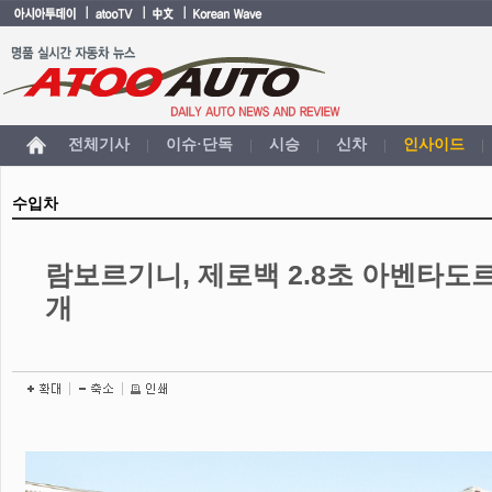
전체기사
이슈·단독
시승
신차
인사이드
|
|
|
|
|
수입차
람보르기니, 제로백 2.8초 아벤타도르
개