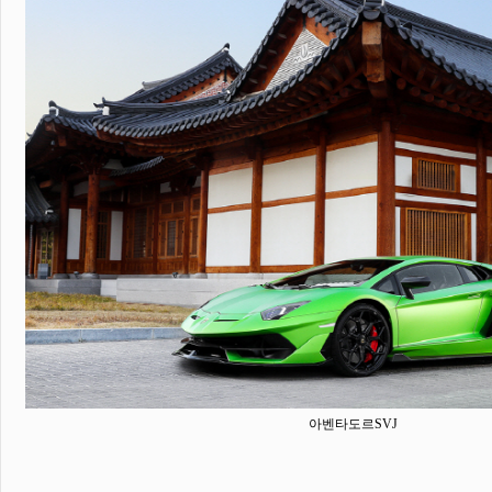
아벤타도르SVJ