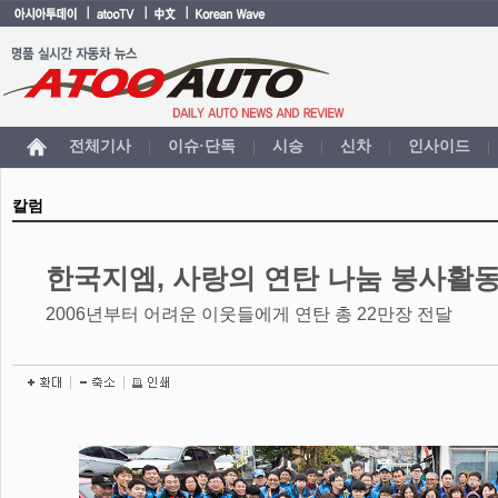
전체기사
이슈·단독
시승
신차
인사이드
|
|
|
|
|
칼럼
한국지엠, 사랑의 연탄 나눔 봉사활동
2006년부터 어려운 이웃들에게 연탄 총 22만장 전달