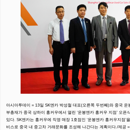
아시아투데이 = 13일 SK엔카 박성철 대표(오른쪽 두번째)와 중국 운
부총재가 중국 상하이 홍커우에서 열린 ‘운봉엔카 홍커우 지점’ 오픈
있다. SK엔카는 홍커우에 직영 매장 1호점인 ‘운봉엔카 홍커우지점’을
비스로 중국 내 중고차 거래문화를 조성해 나간다는 계획이다./제공 =