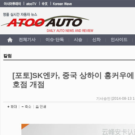
전체기사
이슈·단독
시승
신차
인사이드
|
|
|
|
|
칼럼
[포토]SK엔카, 중국 상하이 홍커우에
호점 개점
기사승인 [2014-08-13 14